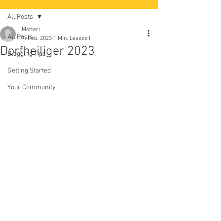
All Posts
Motteri
All Posts
7. Feb. 2023
1 Min. Lesezeit
Dorfheiliger 2023
Blogging Tips
Getting Started
Your Community