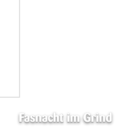
Fasnacht im Grind
Wir wollen sein ein einig Volk von Motteris,