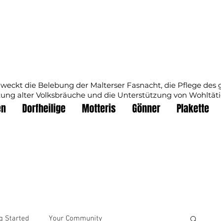
Motterirat
zweckt die Belebung der Malterser Fasnacht, die Pflege des 
tung alter Volksbräuche und die Unterstützung von Wohltät
en
Dorfheilige
Motteris
Gönner
Plakette
g Started
Your Community