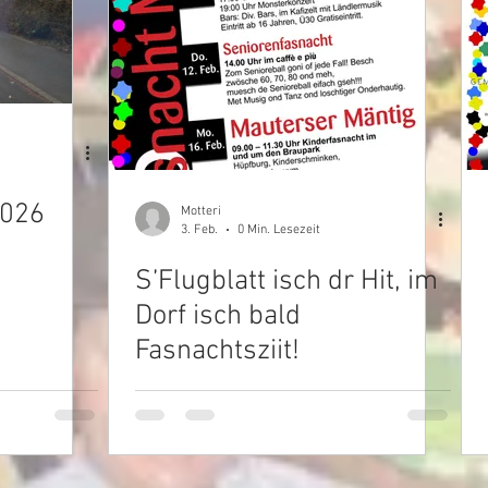
2026
Motteri
3. Feb.
0 Min. Lesezeit
S’Flugblatt isch dr Hit, im
Dorf isch bald
Fasnachtsziit!