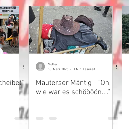
Motteri
t
18. März 2025
1 Min. Lesezeit
öubi cheibet"
Mauterser Mäntig - "Oh,
wie war es schöööön...."