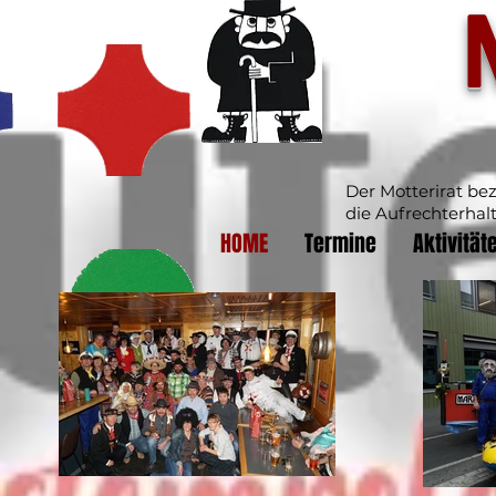
Der Motterirat be
die Aufrechterhal
HOME
Termine
Aktivität