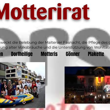
Motterirat
zweckt die Belebung der Malterser Fasnacht, die Pflege des 
tung alter Volksbräuche und die Unterstützung von Wohltät
en
Dorfheilige
Motteris
Gönner
Plakette