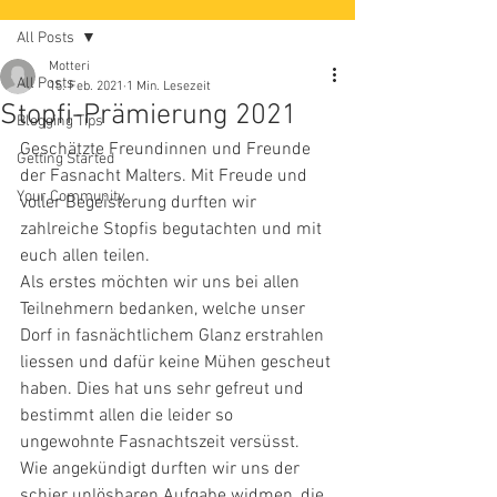
All Posts
Motteri
All Posts
15. Feb. 2021
1 Min. Lesezeit
Stopfi-Prämierung 2021
Blogging Tips
Geschätzte Freundinnen und Freunde 
Getting Started
der Fasnacht Malters. Mit Freude und 
Your Community
voller Begeisterung durften wir 
zahlreiche Stopfis begutachten und mit 
euch allen teilen.
Als erstes möchten wir uns bei allen 
Teilnehmern bedanken, welche unser 
Dorf in fasnächtlichem Glanz erstrahlen 
liessen und dafür keine Mühen gescheut 
haben. Dies hat uns sehr gefreut und 
bestimmt allen die leider so 
ungewohnte Fasnachtszeit versüsst.
Wie angekündigt durften wir uns der 
schier unlösbaren Aufgabe widmen, die 