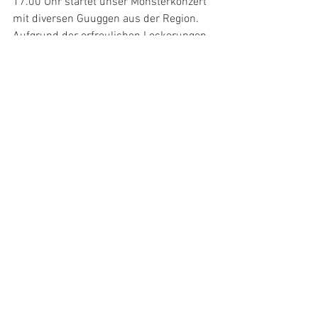
17.00 Uhr startet unser Monsterkonzert 
mit diversen Guuggen aus der Region.
Aufgrund der erfreulichen Lockerungen 
kann der Mauterser Mäntig für alle 
zugänglich, ohne Zertifikatsplflicht oder 
Einschränkungen durchgeführt werden. 
Wir freuen uns schon jetzt euch alle am 
Mäntig begrüssen zu dürfen.
Für das körperliche Wohl sorgen der 
Motterirat Mauters, der FC Malters, die 
Schädubrommer Malters, die Zuezonft, 
das Team ABB, das Cafe Piu und das 
Restaurant Sie7e
Für musikalische Unterhaltung sorgen 
die:
Ämmeruugger Mauters
Schädubrommer Malters