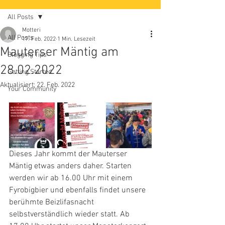
All Posts
Motteri
All Posts
17. Feb. 2022
1 Min. Lesezeit
Mauterser Mäntig am
Blogging Tips
28.02.2022
Getting Started
Aktualisiert:
22. Feb. 2022
Your Community
Dieses Jahr kommt der Mauterser 
Mäntig etwas anders daher. Starten 
werden wir ab 16.00 Uhr mit einem 
Fyrobigbier und ebenfalls findet unsere 
berühmte Beizlifasnacht 
selbstverständlich wieder statt. Ab 